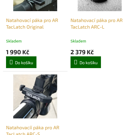
p
t
r
ů
o
d
Natahovací páka pro AR
Natahovací páka pro AR
u
TacLatch Original
TacLatch ARC-L
k
t
Skladem
Skladem
ů
1 990 Kč
2 379 Kč
Do košíku
Do košíku
Natahovacíí páka pro AR
TacLatch ARC-S