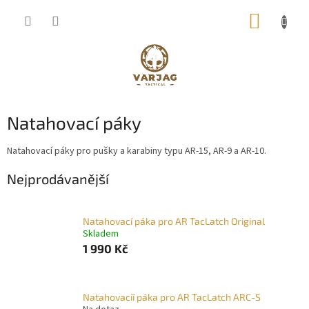
Přejít
NÁKUP
na
obsah
KOŠÍK
Natahovací páky
Natahovací páky pro pušky a karabiny typu AR-15, AR-9 a AR-10.
Nejprodávanější
Natahovací páka pro AR TacLatch Original
Skladem
1 990 Kč
Natahovacíí páka pro AR TacLatch ARC-S