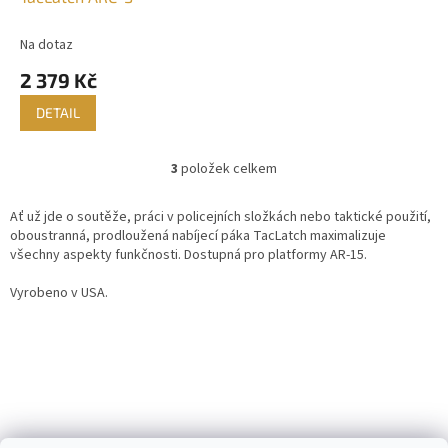
Na dotaz
2 379 Kč
DETAIL
3
položek celkem
O
v
l
Ať už jde o soutěže, práci v policejních složkách nebo taktické použití,
á
oboustranná, prodloužená nabíjecí páka TacLatch maximalizuje
d
všechny aspekty funkčnosti. Dostupná pro platformy AR-15.
a
c
Vyrobeno v USA.
í
p
r
v
k
y
v
Z
ý