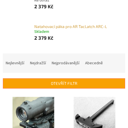
Na dotaz
2 379 Kč
Natahovací páka pro AR TacLatch ARC-L
Skladem
2 379 Kč
Ř
a
Nejlevnější
Nejdražší
Nejprodávanější
Abecedně
z
e
n
OTEVŘÍT FILTR
í
p
V
r
ý
o
p
d
i
u
s
k