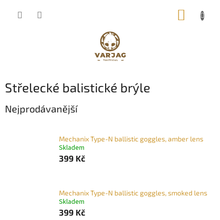
Přejít
NÁKUP
na
obsah
KOŠÍK
Střelecké balistické brýle
Nejprodávanější
Mechanix Type-N ballistic goggles, amber lens
Skladem
399 Kč
Mechanix Type-N ballistic goggles, smoked lens
Skladem
399 Kč