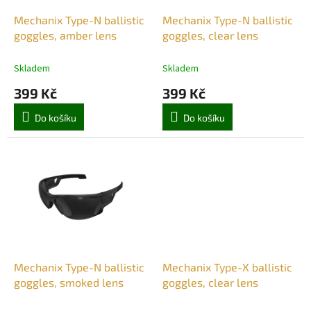
o
d
Mechanix Type-N ballistic
Mechanix Type-N ballistic
u
goggles, amber lens
goggles, clear lens
k
t
Skladem
Skladem
ů
399 Kč
399 Kč
Do košíku
Do košíku
Mechanix Type-N ballistic
Mechanix Type-X ballistic
goggles, smoked lens
goggles, clear lens