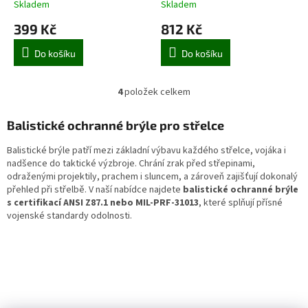
Skladem
Skladem
399 Kč
812 Kč
Do košíku
Do košíku
4
položek celkem
O
v
l
Balistické ochranné brýle pro střelce
á
d
Balistické brýle patří mezi základní výbavu každého střelce, vojáka i
a
nadšence do taktické výzbroje. Chrání zrak před střepinami,
c
odraženými projektily, prachem i sluncem, a zároveň zajišťují dokonalý
í
přehled při střelbě. V naší nabídce najdete
balistické ochranné brýle
p
s certifikací ANSI Z87.1 nebo MIL-PRF-31013
, které splňují přísné
r
vojenské standardy odolnosti.
v
k
y
v
ý
p
i