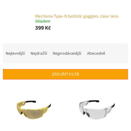
Mechanix Type-N ballistic goggles, clear lens
Skladem
399 Kč
Ř
a
Nejlevnější
Nejdražší
Nejprodávanější
Abecedně
z
e
n
OTEVŘÍT FILTR
í
p
V
r
ý
o
p
d
i
u
s
k
p
t
r
ů