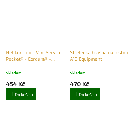
Helikon Tex - Mini Service
Střelecká brašna na pistoli
Pocket® - Cordura® -
A10 Equipment
Kryptek Highlander™
Skladem
Skladem
454 Kč
470 Kč
Do košíku
Do košíku