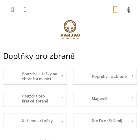
Přejít
NÁKUP
na
obsah
KOŠÍK
Doplňky pro zbraně
Pouzdra a tašky na
Popruhy na zbraně
zbraně a munici
Pouzdra pro
Magwell
krátké zbraně
Natahovací páky
Dry Fire {Sušení)