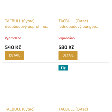
TACBULL (Cytac)
TACBULL (Cytac)
dvoubodový popruh na
jednobodový bungee
pušku
popruh na pušku, hák
Vyprodáno
Vyprodáno
540 Kč
580 Kč
DETAIL
DETAIL
Tip
TACBULL (Cytac)
TACBULL (Cytac)