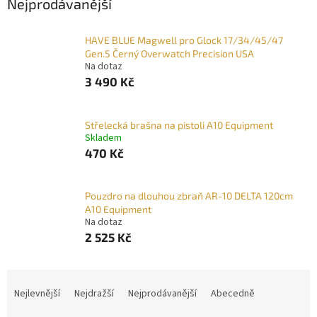
Nejprodávanější
HAVE BLUE Magwell pro Glock 17/34/45/47
Gen.5 Černý Overwatch Precision USA
Na dotaz
3 490 Kč
Střelecká brašna na pistoli A10 Equipment
Skladem
470 Kč
Pouzdro na dlouhou zbraň AR-10 DELTA 120cm
A10 Equipment
Na dotaz
2 525 Kč
Ř
a
Nejlevnější
Nejdražší
Nejprodávanější
Abecedně
z