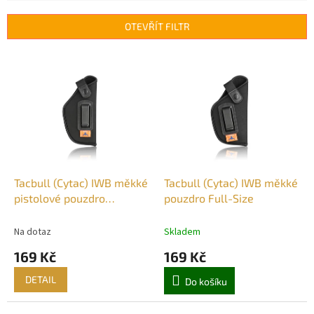
e
n
OTEVŘÍT FILTR
í
p
V
r
ý
o
p
d
i
u
s
k
p
t
r
ů
o
d
Tacbull (Cytac) IWB měkké
Tacbull (Cytac) IWB měkké
u
pistolové pouzdro
pouzdro Full-Size
k
Compact
t
Na dotaz
Skladem
ů
169 Kč
169 Kč
DETAIL
Do košíku