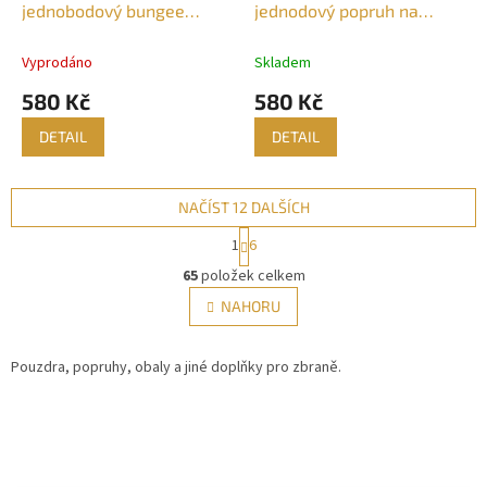
jednobodový bungee
jednodový popruh na
popruh na pušku, QD
pušku s rychlosponou
Vyprodáno
Skladem
580 Kč
580 Kč
DETAIL
DETAIL
NAČÍST 12 DALŠÍCH
S
1
6
t
O
r
65
položek celkem
v
á
l
NAHORU
n
á
k
d
o
v
Pouzdra, popruhy, obaly a jiné doplňky pro zbraně.
a
á
c
n
í
í
p
r
v