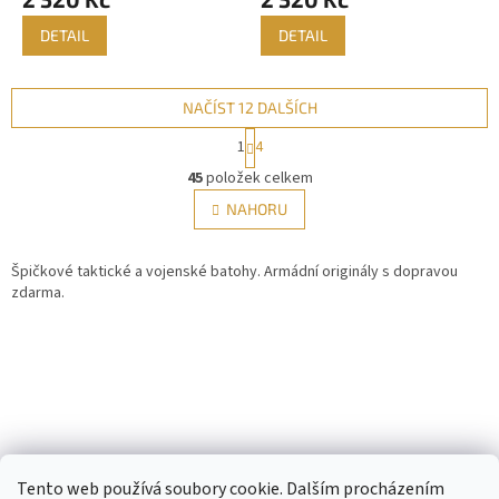
DETAIL
DETAIL
NAČÍST 12 DALŠÍCH
S
1
4
t
O
r
45
položek celkem
v
á
l
NAHORU
n
á
k
d
o
v
Špičkové taktické a vojenské batohy. Armádní originály s dopravou
a
á
zdarma.
c
n
í
í
p
r
v
k
y
v
Z
ý
á
p
Tento web používá soubory cookie. Dalším procházením