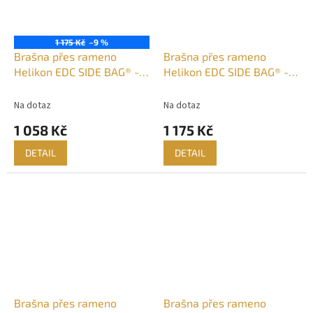
1 175 Kč
–9 %
Brašna přes rameno
Brašna přes rameno
Helikon EDC SIDE BAG® -
Helikon EDC SIDE BAG® -
Adaptive Greeb
Černá
Na dotaz
Na dotaz
1 058 Kč
1 175 Kč
DETAIL
DETAIL
Brašna přes rameno
Brašna přes rameno