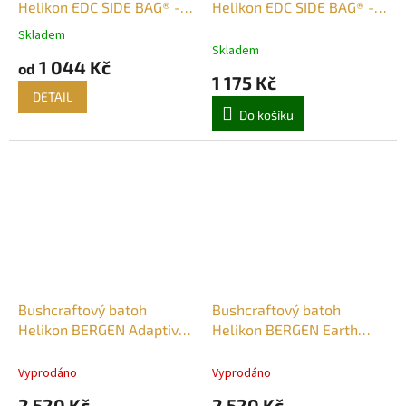
Helikon EDC SIDE BAG® -
Helikon EDC SIDE BAG® -
Nylon Polyester Blend -
Shadow Grey
Skladem
Průměrné
různé barvy
Skladem
hodnocení
1 044 Kč
od
produktu
1 175 Kč
je
DETAIL
5,0
Do košíku
z
5
hvězdiček.
Bushcraftový batoh
Bushcraftový batoh
Helikon BERGEN Adaptive
Helikon BERGEN Earth
Green
Brown / Clay A
Vyprodáno
Vyprodáno
2 520 Kč
2 520 Kč