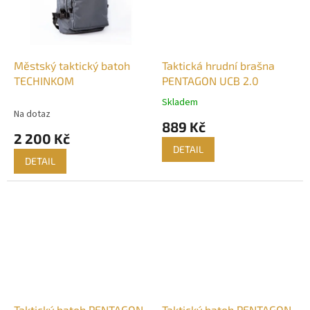
Městský taktický batoh
Taktická hrudní brašna
TECHINKOM
PENTAGON UCB 2.0
Skladem
Průměrné
Na dotaz
hodnocení
889 Kč
produktu
2 200 Kč
je
DETAIL
4,7
DETAIL
z
5
hvězdiček.
Taktický batoh PENTAGON
Taktický batoh PENTAGON