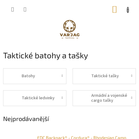
Přejít
NÁKUP
na
obsah
KOŠÍK
Taktické batohy a tašky
Batohy
Taktické tašky
Armádní a vojenské
Taktické ledvinky
cargo tašky
Nejprodávanější
EDC Backpack® - Cordura® - Rhodesian Camo