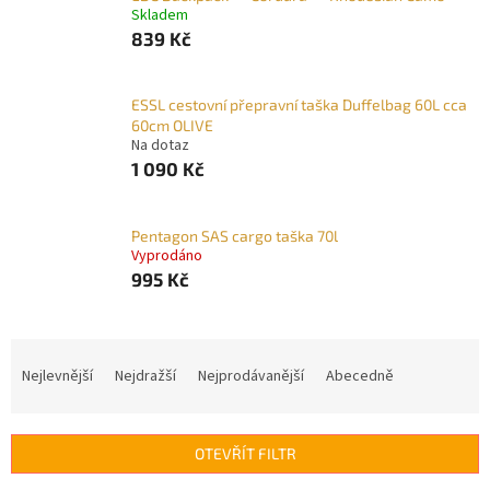
Skladem
839 Kč
ESSL cestovní přepravní taška Duffelbag 60L cca
60cm OLIVE
Na dotaz
1 090 Kč
Pentagon SAS cargo taška 70l
Vyprodáno
995 Kč
Ř
a
Nejlevnější
Nejdražší
Nejprodávanější
Abecedně
z
e
n
OTEVŘÍT FILTR
í