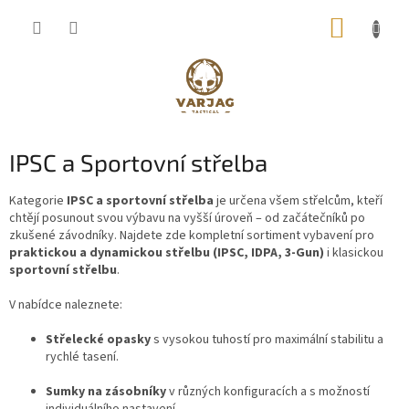
Přejít
NÁKUP
na
obsah
KOŠÍK
IPSC a Sportovní střelba
Kategorie
IPSC a sportovní střelba
je určena všem střelcům, kteří
chtějí posunout svou výbavu na vyšší úroveň – od začátečníků po
zkušené závodníky. Najdete zde kompletní sortiment vybavení pro
praktickou a dynamickou střelbu (IPSC, IDPA, 3-Gun)
i klasickou
sportovní střelbu
.
V nabídce naleznete:
Střelecké opasky
s vysokou tuhostí pro maximální stabilitu a
rychlé tasení.
Sumky na zásobníky
v různých konfiguracích a s možností