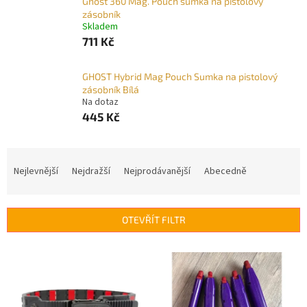
Ghost 360 Mag. Pouch sumka na pistolový
zásobník
Skladem
711 Kč
GHOST Hybrid Mag Pouch Sumka na pistolový
zásobník Bílá
Na dotaz
445 Kč
Ř
a
Nejlevnější
Nejdražší
Nejprodávanější
Abecedně
z
e
n
OTEVŘÍT FILTR
í
p
V
r
ý
o
p
d
i
u