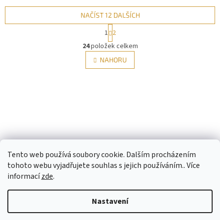
NAČÍST 12 DALŠÍCH
S
1
2
t
O
r
24
položek celkem
v
á
l
NAHORU
n
á
k
d
o
v
a
á
c
n
í
í
p
r
v
Z
k
á
y
Tento web používá soubory cookie. Dalším procházením
p
v
tohoto webu vyjadřujete souhlas s jejich používáním.. Více
ý
a
informací
zde
.
p
t
i
í
s
Nastavení
Vytvořil Shoptet
u