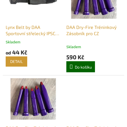
s
k
p
t
r
ů
o
d
Lynx Belt by DAA
DAA Dry-Fire Tréninkový
u
Sportovní střelecký IPSC
Zásobník pro CZ
k
opasek
Skladem
Průměrné
t
Skladem
hodnocení
44 Kč
ů
od
produktu
590 Kč
je
DETAIL
5,0
Do košíku
z
5
hvězdiček.