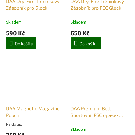
DAA Dry-Fire Tréninkový
DAA Dry-Fire Tréninkový
Zásobník pro Glock
Zásobník pro PCC Glock
Skladem
Skladem
590 Kč
650 Kč
Do košíku
Do košíku
DAA Magnetic Magazine
DAA Premium Belt
Pouch
Sportovní IPSC opasek
černý
Na dotaz
Průměrné
Skladem
hodnocení
759 Kč