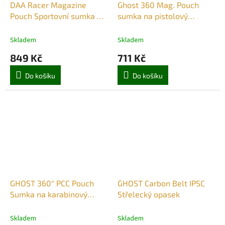
DAA Racer Magazine
Ghost 360 Mag. Pouch
Pouch Sportovní sumka na
sumka na pistolový
pistolový zásobník ČERNÁ
zásobník
Skladem
Skladem
849 Kč
711 Kč
Do košíku
Do košíku
GHOST 360° PCC Pouch
GHOST Carbon Belt IPSC
Sumka na karabinový
Střelecký opasek
zásobník Černá
Skladem
Skladem