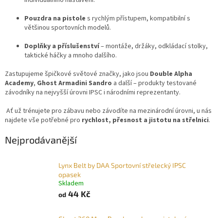
individuálního nastavení.
Pouzdra na pistole
s rychlým přístupem, kompatibilní s
většinou sportovních modelů.
Doplňky a příslušenství
– montáže, držáky, odkládací stolky,
taktické háčky a mnoho dalšího.
Zastupujeme špičkové světové značky, jako jsou
Double Alpha
Academy
,
Ghost Armadini Sandro
a další – produkty testované
závodníky na nejvyšší úrovni IPSC i národními reprezentanty.
Ať už trénujete pro zábavu nebo závodíte na mezinárodní úrovni, u nás
najdete vše potřebné pro
rychlost, přesnost a jistotu na střelnici
.
Nejprodávanější
Lynx Belt by DAA Sportovní střelecký IPSC
opasek
Skladem
44 Kč
od