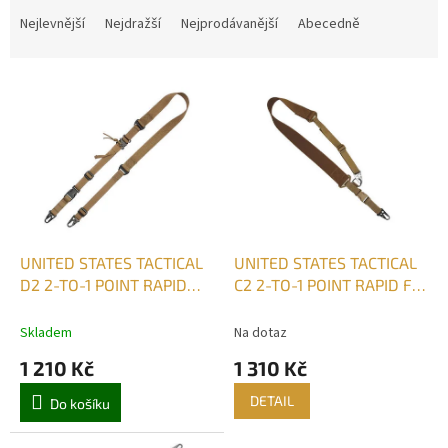
a
Nejlevnější
Nejdražší
Nejprodávanější
Abecedně
z
e
V
n
ý
í
p
p
i
r
s
o
p
d
r
u
o
k
d
t
UNITED STATES TACTICAL
UNITED STATES TACTICAL
u
ů
D2 2-TO-1 POINT RAPID
C2 2-TO-1 POINT RAPID FIT
k
FIT SLING POPRUH NA
SLING POPRUH NA PUŠKU
t
PUŠKU
ELASTICKÝ
Skladem
Na dotaz
ů
1 210 Kč
1 310 Kč
DETAIL
Do košíku