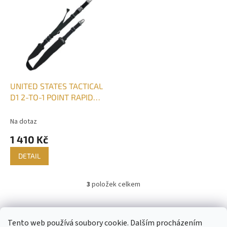
UNITED STATES TACTICAL
D1 2-TO-1 POINT RAPID
SLING POPRUH NA PUŠKU
ČERNÝ
Na dotaz
1 410 Kč
DETAIL
3
položek celkem
O
v
l
Z
á
á
Tento web používá soubory cookie. Dalším procházením