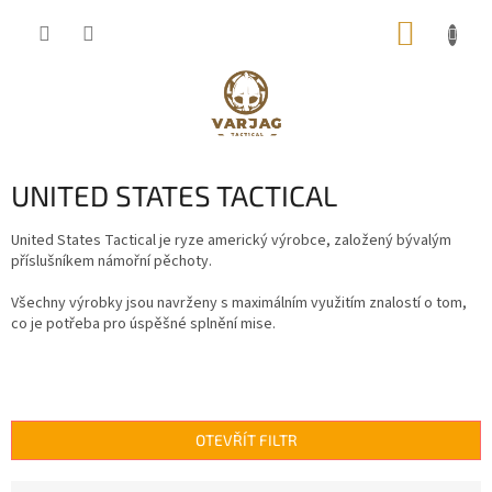
Přejít
NÁKUP
na
obsah
KOŠÍK
UNITED STATES TACTICAL
United States Tactical je ryze americký výrobce, založený bývalým
příslušníkem námořní pěchoty.
Všechny výrobky jsou navrženy s maximálním využitím znalostí o tom,
co je potřeba pro úspěšné splnění mise.
OTEVŘÍT FILTR
Ř