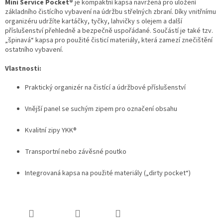
Mini Service Pocket®
je kompaktní kapsa navržená pro uložení
základního čistícího vybavení na údržbu střelných zbraní. Díky vnitřnímu
organizéru udržíte kartáčky, tyčky, lahvičky s olejem a další
příslušenství přehledně a bezpečně uspořádané. Součástí je také tzv.
„špinavá“ kapsa pro použité čisticí materiály, která zamezí znečištění
ostatního vybavení.
Vlastnosti:
Praktický organizér na čistící a údržbové příslušenství
Vnější panel se suchým zipem pro označení obsahu
Kvalitní zipy YKK®
Transportní nebo závěsné poutko
Integrovaná kapsa na použité materiály („dirty pocket“)