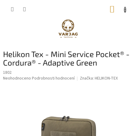
Přejít
NÁKUP
na
obsah
KOŠÍK
Helikon Tex - Mini Service Pocket® -
Cordura® - Adaptive Green
1802
Průměrné
Neohodnoceno
Podrobnosti hodnocení
Značka:
HELIKON-TEX
hodnocení
produktu
je
0,0
z
5
hvězdiček.