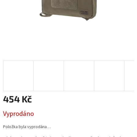
454 Kč
Měrná
Vyprodáno
cena:
Položka byla vyprodána…