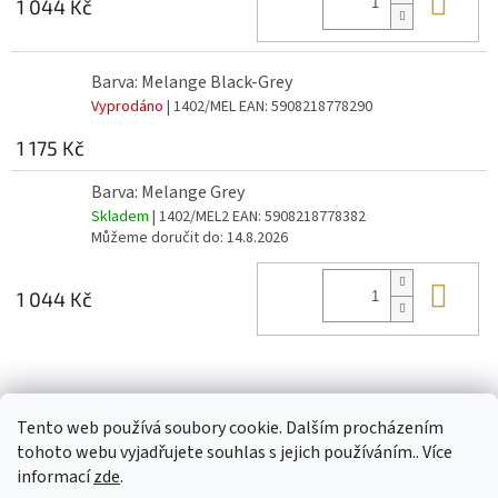
Do 
1 044 Kč
Barva: Melange Black-Grey
Vyprodáno
| 1402/MEL
EAN:
5908218778290
1 175 Kč
Barva: Melange Grey
Skladem
| 1402/MEL2
EAN:
5908218778382
Můžeme doručit do:
14.8.2026
Do 
1 044 Kč
Z
á
Tento web používá soubory cookie. Dalším procházením
p
tohoto webu vyjadřujete souhlas s jejich používáním.. Více
a
informací
zde
.
t