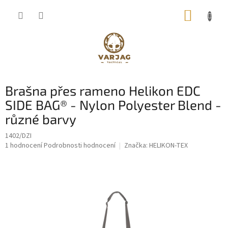
Přejít
NÁKUP
na
obsah
KOŠÍK
Brašna přes rameno Helikon EDC
SIDE BAG® - Nylon Polyester Blend -
různé barvy
1402/DZI
Průměrné
1 hodnocení
Podrobnosti hodnocení
Značka:
HELIKON-TEX
hodnocení
produktu
je
5,0
z
5
hvězdiček.