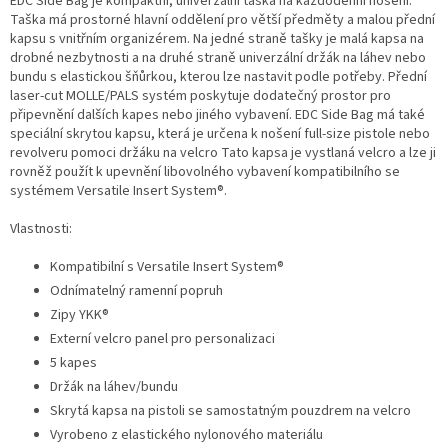
EDC Side Bag je kompaktní, univerzální taška na každodenní nošení.
Taška má prostorné hlavní oddělení pro větší předměty a malou přední
kapsu s vnitřním organizérem. Na jedné straně tašky je malá kapsa na
drobné nezbytnosti a na druhé straně univerzální držák na láhev nebo
bundu s elastickou šňůrkou, kterou lze nastavit podle potřeby. Přední
laser-cut MOLLE/PALS systém poskytuje dodatečný prostor pro
připevnění dalších kapes nebo jiného vybavení. EDC Side Bag má také
speciální skrytou kapsu, která je určena k nošení full-size pistole nebo
revolveru pomoci držáku na velcro Tato kapsa je vystlaná velcro a lze ji
rovněž použít k upevnění libovolného vybavení kompatibilního se
systémem Versatile Insert System®.
Vlastnosti:
Kompatibilní s Versatile Insert System®
Odnímatelný ramenní popruh
Zipy YKK®
Externí velcro panel pro personalizaci
5 kapes
Držák na láhev/bundu
Skrytá kapsa na pistoli se samostatným pouzdrem na velcro
Vyrobeno z elastického nylonového materiálu