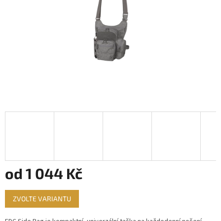
od
1 044 Kč
Měrná
ZVOLTE VARIANTU
cena: