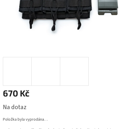
670 Kč
Měrná
Na dotaz
cena:
Položka byla vyprodána…