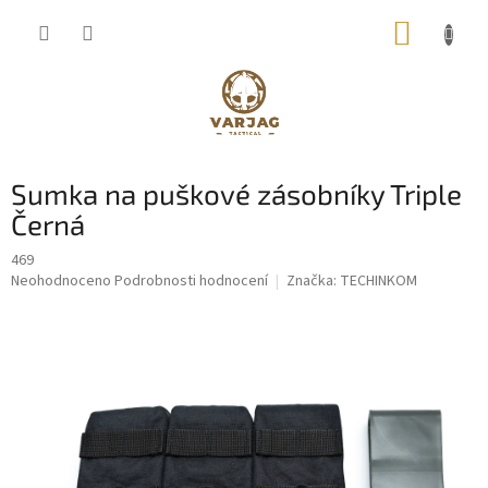
Přejít
NÁKUP
na
obsah
KOŠÍK
Sumka na puškové zásobníky Triple
Černá
469
Průměrné
Neohodnoceno
Podrobnosti hodnocení
Značka:
TECHINKOM
hodnocení
produktu
je
0,0
z
5
hvězdiček.