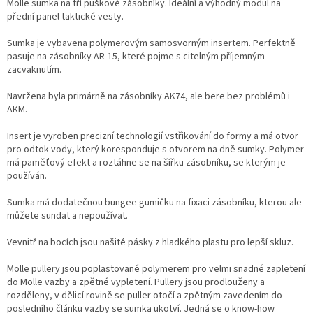
Molle sumka na tří puškové zásobníky. Ideální a výhodný modul na
přední panel taktické vesty.
Sumka je vybavena polymerovým samosvorným insertem. Perfektně
pasuje na zásobníky AR-15, které pojme s citelným příjemným
zacvaknutím.
Navržena byla primárně na zásobníky AK74, ale bere bez problémů i
AKM.
Insert je vyroben precizní technologií vstřikování do formy a má otvor
pro odtok vody, který koresponduje s otvorem na dně sumky. Polymer
má paměťový efekt a roztáhne se na šířku zásobníku, se kterým je
používán.
Sumka má dodatečnou bungee gumičku na fixaci zásobníku, kterou ale
můžete sundat a nepoužívat.
Vevnitř na bocích jsou našité pásky z hladkého plastu pro lepší skluz.
Molle pullery jsou poplastované polymerem pro velmi snadné zapletení
do Molle vazby a zpětné vypletení. Pullery jsou prodlouženy a
rozděleny, v dělicí rovině se puller otočí a zpětným zavedením do
posledního článku vazby se sumka ukotví. Jedná se o know-how