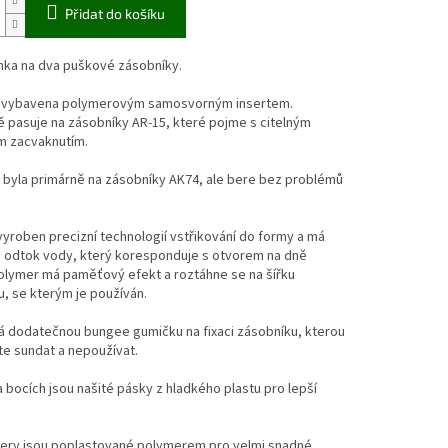
Přidat do košíku
mka na dva puškové zásobníky.
 vybavena polymerovým samosvorným insertem.
 pasuje na zásobníky AR-15, které pojme s citelným
m zacvaknutím.
 byla primárně na zásobníky AK74, ale bere bez problémů
 vyroben precizní technologií vstřikování do formy a má
o odtok vody, který koresponduje s otvorem na dně
olymer má paměťový efekt a roztáhne se na šířku
, se kterým je používán.
 dodatečnou bungee gumičku na fixaci zásobníku, kterou
te sundat a nepoužívat.
a bocích jsou našité pásky z hladkého plastu pro lepší
llery jsou poplastované polymerem pro velmi snadné