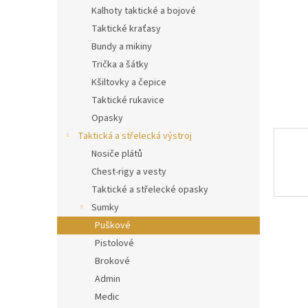
n
Kalhoty taktické a bojové
e
Taktické kraťasy
l
Bundy a mikiny
Trička a šátky
Kšiltovky a čepice
Taktické rukavice
Opasky
Taktická a střelecká výstroj
Nosiče plátů
Chest-rigy a vesty
Taktické a střelecké opasky
Sumky
Puškové
Pistolové
Brokové
Admin
Medic