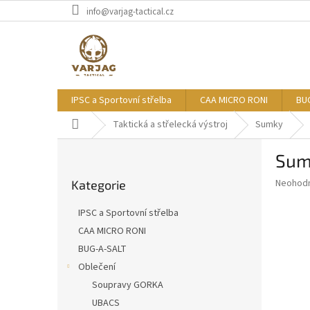
Přejít
info@varjag-tactical.cz
na
obsah
IPSC a Sportovní střelba
CAA MICRO RONI
BU
Domů
Taktická a střelecká výstroj
Sumky
P
Sum
o
Přeskočit
s
Průměr
Neohod
Kategorie
kategorie
t
hodnoce
r
produkt
IPSC a Sportovní střelba
a
je
CAA MICRO RONI
0,0
n
z
BUG-A-SALT
n
5
í
Oblečení
hvězdič
p
Soupravy GORKA
a
UBACS