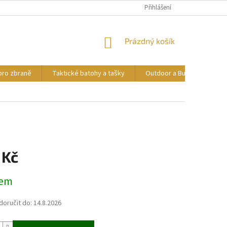
Přihlášení
NÁKUPNÍ
Prázdný košík
KOŠÍK
pro zbraně
Taktické batohy a tašky
Outdoor a Bushcraft
 Kč
dem
oručit do:
14.8.2026