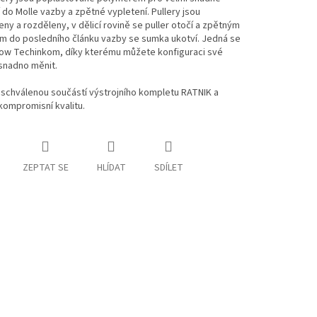
 do Molle vazby a zpětné vypletení. Pullery jsou
ny a rozděleny, v dělicí rovině se puller otočí a zpětným
m do posledního článku vazby se sumka ukotví. Jedná se
ow Techinkom, díky kterému můžete konfiguraci své
 snadno měnit.
 schválenou součástí výstrojního kompletu RATNIK a
kompromisní kvalitu.
ZEPTAT SE
HLÍDAT
SDÍLET