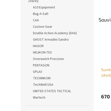
Značky
A10 Equipment
Bug-A-Salt
Souvi
CAA
Custom Gear
Double Action Academy (DAA)
GHOST Armadini Sandro
HAGOR
HELIKON-TEX
Overwatch Precision
PENTAGON
Sumk
SPLAV
zásob
TECHINKOM
TechWell USA
UNITED STATES TACTICAL
670
Wartech