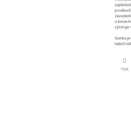
zapletení
prodlouže
zavedení
o know-h
výstroje
Sumka je
nabízí ne
TISK