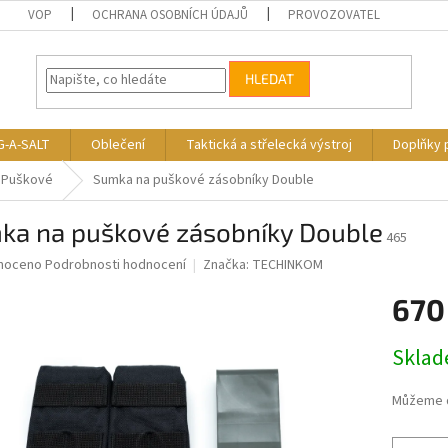
VOP
OCHRANA OSOBNÍCH ÚDAJŮ
PROVOZOVATEL
HLEDAT
G-A-SALT
Oblečení
Taktická a střelecká výstroj
Doplňky 
Puškové
Sumka na puškové zásobníky Double
ka na puškové zásobníky Double
465
né
noceno
Podrobnosti hodnocení
Značka:
TECHINKOM
ní
670
u
Měrná
Skla
cena:
ek.
Můžeme d