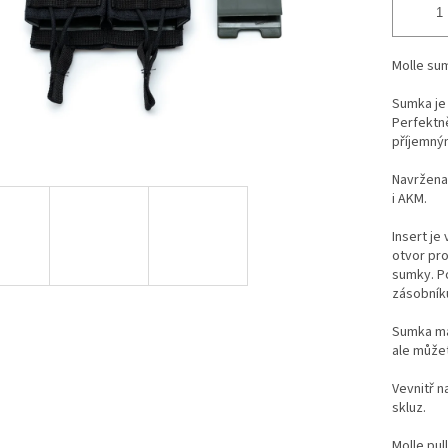
Molle su
Sumka je
Perfektně
příjemný
Navržena
i AKM.
Insert je
otvor pr
sumky. P
zásobníku
Sumka má
ale může
Vevnitř n
skluz.
Molle pu