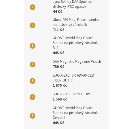
Lynx Belt by DAA Sportovní
střelecký IPSC opasek
44 Kč
Ghost 360 Mag. Pouch sumka
na pistolový zásobník
711 Kč
GHOST Hybrid Mag Pouch
Sumka na pistolový zásobník
Bílá
445 Kč
DAA Magnetic Magazine Pouch
759 Kč
BUG-A-SALT 3.0 ADVANCED
FIBER OPTIC
1 670 Kč
BUG-A-SALT 3.0 YELLOW
1 569 Kč
GHOST Hybrid Mag Pouch
Sumka na pistolový zásobník
Červená
445 Kč