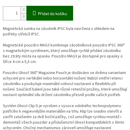
Přidat do košíku
Magnetická sumka na zásobník IPSC byla navržena s ohledem na
potřeby střelců IPSC.
Magnetické pouzdro MAG3 kombinuje zásobníkové pouzdro IPSC 360°
s magnetickým systémem, který umožňuje rychlé přidání zásobníku
bez ztráty místa na opasku. Pouzdro MAG3 je dostupné pro opasky o
šířce 4 cm a 5,5 cm.
Pouzdro Ghost 360° Magazine Pouch je dodáváno se dvěma variantami
uchycení pro vertikální nebo horizontální nošení. Nabízí vnitřní retenci
zásobníku a poskytuje maximální volnost nastavení a flexibilitu při
nošení. Součástí balení jsou také různé retenční pružiny, které umožňují
nastavit optimální sílu držení zásobníku přesně podle vašich potřeb.
Systém Ghost Clip D je vyroben z vysoce odolného technopolymeru
patřícího k nejpevnějším materiálům na trhu. Klip lze snadno otevřít a
zavřít zatažením za dvě boční páčky, což umožňuje rychlou montáž i
demontáž všech pouzder a příslušenství Ghost kompatibilních s tímto
uchycením. Otočný mechanismus zároveň umožňuje nastavení