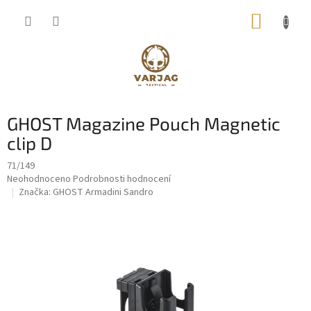
Přejít
NÁKUP
na
obsah
KOŠÍK
GHOST Magazine Pouch Magnetic
clip D
71/149
Průměrné
Neohodnoceno
Podrobnosti hodnocení
hodnocení
Značka:
GHOST Armadini Sandro
produktu
je
0,0
z
5
hvězdiček.