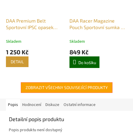
DAA Premium Belt
DAA Racer Magazine
Sportovní IPSC opasek
Pouch Sportovní sumka na
černý
pistolový zásobník ČERNÁ
Skladem
Skladem
1 250 Kč
849 Kč
DETAIL
Do košíku
ZOBRAZIT VŠECHNY SOUVISEJÍCÍ PRODUKTY
Popis
Hodnocení
Diskuze
Ostatní informace
Detailní popis produktu
Popis produktu není dostupný