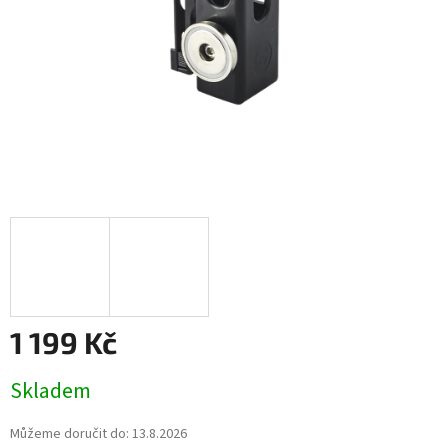
1 199 Kč
Měrná
Skladem
cena:
Můžeme doručit do:
13.8.2026