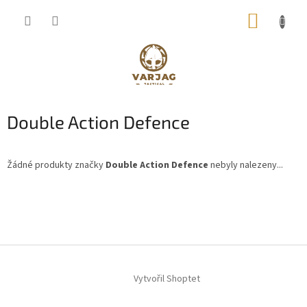
Přejít
NÁKUP
na
obsah
KOŠÍK
Double Action Defence
Žádné produkty značky
Double Action Defence
nebyly nalezeny...
Z
á
p
a
t
í
Vytvořil Shoptet