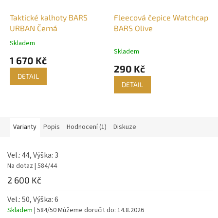
Taktické kalhoty BARS
Fleecová čepice Watchcap
URBAN Černá
BARS Olive
Skladem
Průměrné
Skladem
hodnocení
1 670 Kč
produktu
290 Kč
je
DETAIL
5,0
DETAIL
z
5
hvězdiček.
Varianty
Popis
Hodnocení (1)
Diskuze
Vel.: 44, Výška: 3
Na dotaz
| 584/44
2 600 Kč
Vel.: 50, Výška: 6
Skladem
| 584/50
Můžeme doručit do:
14.8.2026