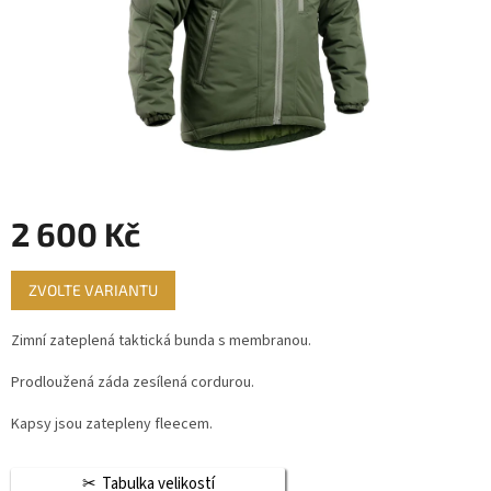
2 600 Kč
Měrná
ZVOLTE VARIANTU
cena:
Zimní zateplená taktická bunda s membranou.
Prodloužená záda zesílená cordurou.
Kapsy jsou zatepleny fleecem.
Tabulka velikostí