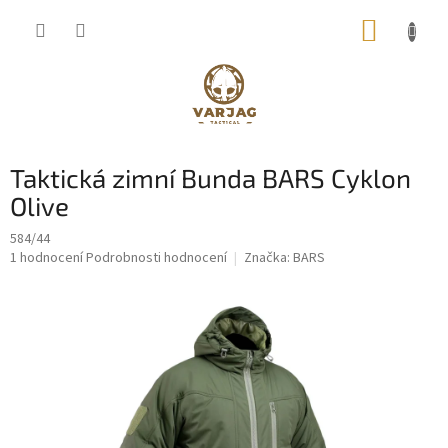
Přejít
NÁKUP
na
obsah
KOŠÍK
Taktická zimní Bunda BARS Cyklon
Olive
584/44
Průměrné
1 hodnocení
Podrobnosti hodnocení
Značka:
BARS
hodnocení
produktu
je
5,0
z
5
hvězdiček.