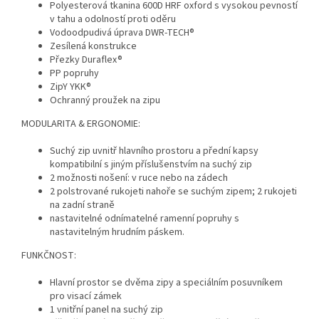
Polyesterová tkanina 600D HRF oxford s vysokou pevností
v tahu a odolností proti oděru
Vodoodpudivá úprava DWR-TECH®
Zesílená konstrukce
Přezky Duraflex®
PP popruhy
ZipY YKK®
Ochranný proužek na zipu
MODULARITA & ERGONOMIE:
Suchý zip uvnitř hlavního prostoru a přední kapsy
kompatibilní s jiným příslušenstvím na suchý zip
2 možnosti nošení: v ruce nebo na zádech
2 polstrované rukojeti nahoře se suchým zipem; 2 rukojeti
na zadní straně
nastavitelné odnímatelné ramenní popruhy s
nastavitelným hrudním páskem.
FUNKČNOST:
Hlavní prostor se dvěma zipy a speciálním posuvníkem
pro visací zámek
1 vnitřní panel na suchý zip