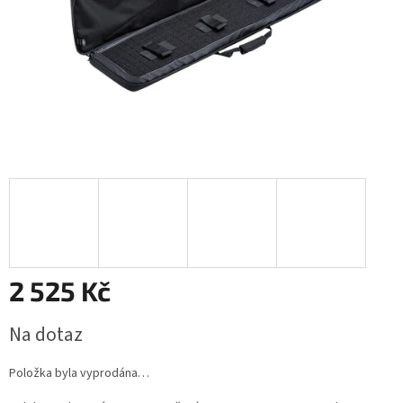
2 525 Kč
Měrná
Na dotaz
cena:
Položka byla vyprodána…