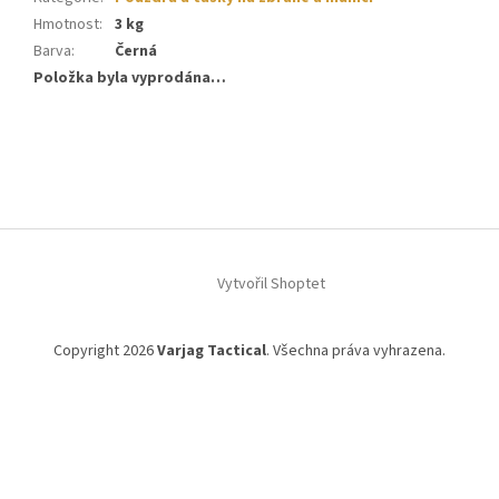
Hmotnost
:
3 kg
Barva
:
Černá
Položka byla vyprodána…
Z
á
p
a
t
í
Vytvořil Shoptet
Copyright 2026
Varjag Tactical
. Všechna práva vyhrazena.