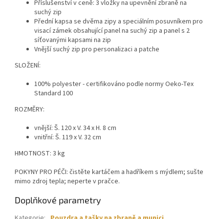
Příslušenství v ceně: 3 vložky na upevnění zbraně na
suchý zip
Přední kapsa se dvěma zipy a speciálním posuvníkem pro
visací zámek obsahující panel na suchý zip a panel s 2
síťovanými kapsami na zip
Vnější suchý zip pro personalizaci a patche
SLOŽENÍ:
100% polyester - certifikováno podle normy Oeko-Tex
Standard 100
ROZMĚRY:
vnější: Š. 120 x V. 34 x H. 8 cm
vnitřní: Š. 119 x V. 32 cm
HMOTNOST: 3 kg
POKYNY PRO PÉČI: čistěte kartáčem a hadříkem s mýdlem; sušte
mimo zdroj tepla; neperte v pračce.
Doplňkové parametry
Kategorie
:
Pouzdra a tašky na zbraně a munici