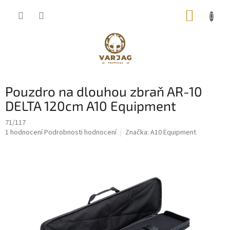
Přejít
NÁKUP
na
obsah
KOŠÍK
Pouzdro na dlouhou zbraň AR-10
DELTA 120cm A10 Equipment
71/117
Průměrné
1 hodnocení
Podrobnosti hodnocení
Značka:
A10 Equipment
hodnocení
produktu
je
5,0
z
5
hvězdiček.