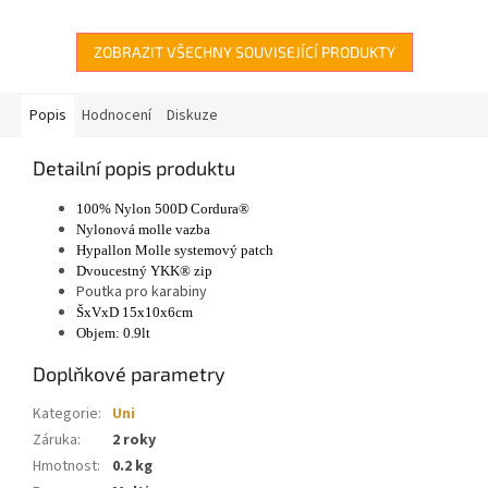
ZOBRAZIT VŠECHNY SOUVISEJÍCÍ PRODUKTY
Popis
Hodnocení
Diskuze
Detailní popis produktu
100% Nylon 500D Cordura®
Nylonová molle vazba
Hypallon Molle systemový patch
Dvoucestný YKK® zip
Poutka pro karabiny
ŠxVxD 15x10x6cm
Objem: 0.9lt
Doplňkové parametry
Kategorie
:
Uni
Záruka
:
2 roky
Hmotnost
:
0.2 kg