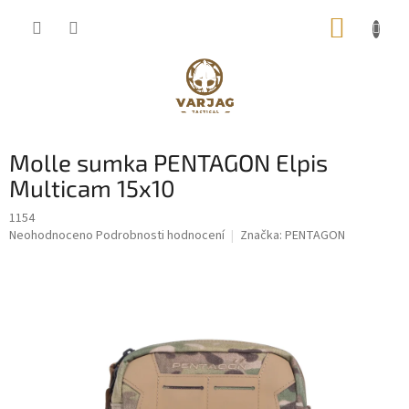
Přejít
NÁKUP
na
obsah
KOŠÍK
Molle sumka PENTAGON Elpis
Multicam 15x10
1154
Průměrné
Neohodnoceno
Podrobnosti hodnocení
Značka:
PENTAGON
hodnocení
produktu
je
0,0
z
5
hvězdiček.