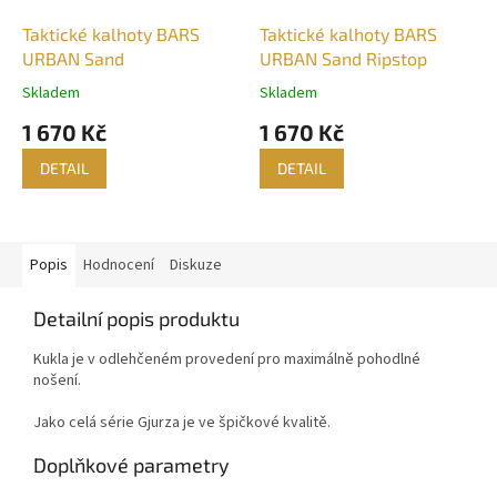
Taktické kalhoty BARS
Taktické kalhoty BARS
URBAN Sand
URBAN Sand Ripstop
Skladem
Skladem
Průměrné
Průměrné
hodnocení
hodnocení
1 670 Kč
1 670 Kč
produktu
produktu
je
je
DETAIL
DETAIL
5,0
5,0
z
z
5
5
hvězdiček.
hvězdiček.
Popis
Hodnocení
Diskuze
Detailní popis produktu
Kukla je v odlehčeném provedení pro maximálně pohodlné
nošení.
Jako celá série Gjurza je ve špičkové kvalitě.
Doplňkové parametry