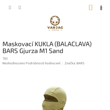
Přejít
NÁKUP
na
obsah
KOŠÍK
Maskovací KUKLA (BALACLAVA)
BARS Gjurza M1 Sand
783
Průměrné
Neohodnoceno
Podrobnosti hodnocení
Značka:
BARS
hodnocení
produktu
je
0,0
z
5
hvězdiček.