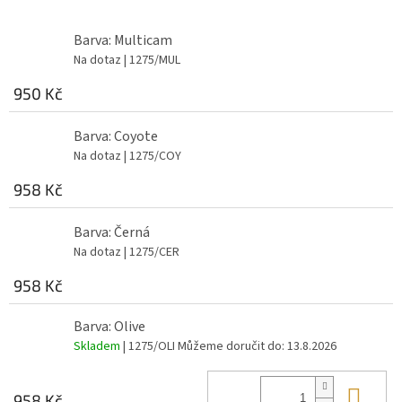
Barva: Multicam
Na dotaz
| 1275/MUL
950 Kč
Barva: Coyote
Na dotaz
| 1275/COY
958 Kč
Barva: Černá
Na dotaz
| 1275/CER
958 Kč
Barva: Olive
Skladem
| 1275/OLI
Můžeme doručit do:
13.8.2026
Do 
958 Kč