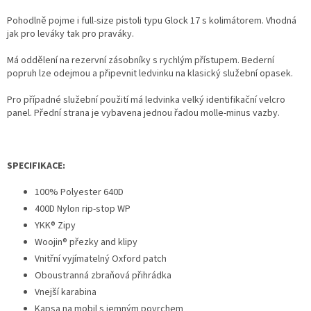
Pohodlně pojme i full-size pistoli typu Glock 17 s kolimátorem. Vhodná
jak pro leváky tak pro praváky.
Má oddělení na rezervní zásobníky s rychlým přístupem. Bederní
popruh lze odejmou a připevnit ledvinku na klasický služební opasek.
Pro případné služební použití má ledvinka velký identifikační velcro
panel. Přední strana je vybavena jednou řadou molle-minus vazby.
SPECIFIKACE:
100% Polyester 640D
400D Nylon rip-stop WP
YKK® Zipy
Woojin® přezky and klipy
Vnitřní vyjímatelný Oxford patch
Oboustranná zbraňová přihrádka
Vnejší karabina
Kapsa na mobil s jemným povrchem