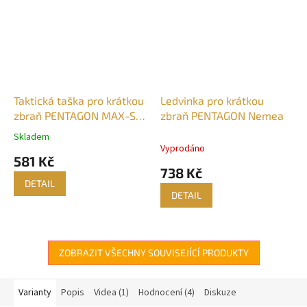
Taktická taška pro krátkou
Ledvinka pro krátkou
zbraň PENTAGON MAX-S
zbraň PENTAGON Nemea
2.0
Skladem
Průměrné
Vyprodáno
hodnocení
581 Kč
produktu
738 Kč
je
DETAIL
5,0
DETAIL
z
5
hvězdiček.
ZOBRAZIT VŠECHNY SOUVISEJÍCÍ PRODUKTY
Varianty
Popis
Videa (1)
Hodnocení (4)
Diskuze