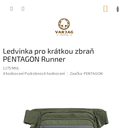
Přejít
NÁKUP
na
obsah
KOŠÍK
Ledvinka pro krátkou zbraň
PENTAGON Runner
1275/MUL
Průměrné
4 hodnocení
Podrobnosti hodnocení
Značka:
PENTAGON
hodnocení
produktu
je
4,3
z
5
hvězdiček.