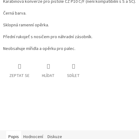
Karabinová konverze pro pistole CZ P10 C/F (není kompatibilní s S a SC).
Černá barva.
Sklopná ramenní opěrka.
Přední rukojeť s nosičem pro náhradní zásobník.
Neobsahuje mířidla a opěrku pro palec.
ZEPTAT SE
HLÍDAT
SDÍLET
Popis
Hodnocení
Diskuze