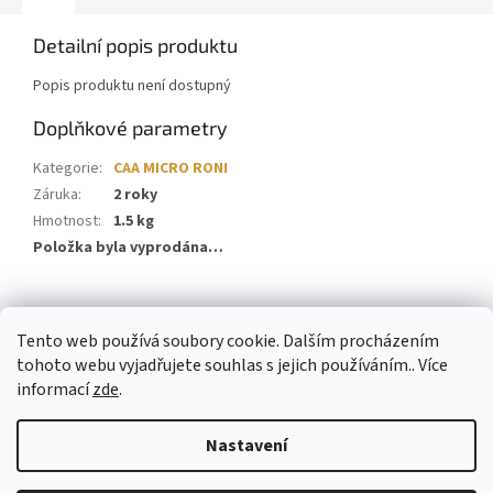
Detailní popis produktu
Popis produktu není dostupný
Doplňkové parametry
Kategorie
:
CAA MICRO RONI
Záruka
:
2 roky
Hmotnost
:
1.5 kg
Položka byla vyprodána…
Z
á
Tento web používá soubory cookie. Dalším procházením
p
tohoto webu vyjadřujete souhlas s jejich používáním.. Více
a
informací
zde
.
t
í
Nastavení
Vytvořil Shoptet