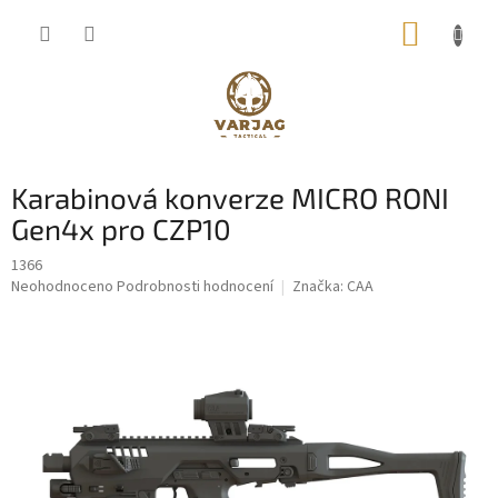
Přejít
NÁKUP
na
obsah
KOŠÍK
Karabinová konverze MICRO RONI
Gen4x pro CZP10
1366
Průměrné
Neohodnoceno
Podrobnosti hodnocení
Značka:
CAA
hodnocení
produktu
je
0,0
z
5
hvězdiček.