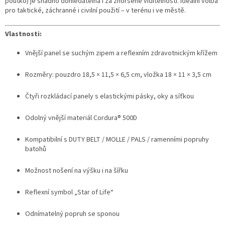
poutko) je snadno dohledatelná i za zhoršené viditelnosti. Ideální volba
pro taktické, záchranné i civilní použití – v terénu i ve městě.
Vlastnosti:
Vnější panel se suchým zipem a reflexním zdravotnickým křížem
Rozměry: pouzdro 18,5 × 11,5 × 6,5 cm, vložka 18 × 11 × 3,5 cm
Čtyři rozkládací panely s elastickými pásky, oky a síťkou
Odolný vnější materiál Cordura® 500D
Kompatibilní s DUTY BELT / MOLLE / PALS / ramenními popruhy
batohů
Možnost nošení na výšku i na šířku
Reflexní symbol „Star of Life“
Odnímatelný popruh se sponou