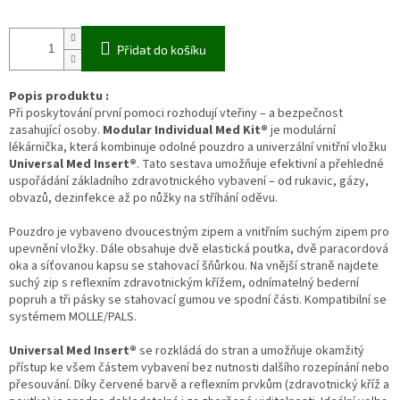
Přidat do košíku
Popis produktu :
Při poskytování první pomoci rozhodují vteřiny – a bezpečnost
zasahující osoby.
Modular Individual Med Kit®
je modulární
lékárnička, která kombinuje odolné pouzdro a univerzální vnitřní vložku
Universal Med Insert®
. Tato sestava umožňuje efektivní a přehledné
uspořádání základního zdravotnického vybavení – od rukavic, gázy,
obvazů, dezinfekce až po nůžky na stříhání oděvu.
Pouzdro je vybaveno dvoucestným zipem a vnitřním suchým zipem pro
upevnění vložky. Dále obsahuje dvě elastická poutka, dvě paracordová
oka a síťovanou kapsu se stahovací šňůrkou. Na vnější straně najdete
suchý zip s reflexním zdravotnickým křížem, odnímatelný bederní
popruh a tři pásky se stahovací gumou ve spodní části. Kompatibilní se
systémem MOLLE/PALS.
Universal Med Insert®
se rozkládá do stran a umožňuje okamžitý
přístup ke všem částem vybavení bez nutnosti dalšího rozepínání nebo
přesouvání. Díky červené barvě a reflexním prvkům (zdravotnický kříž a