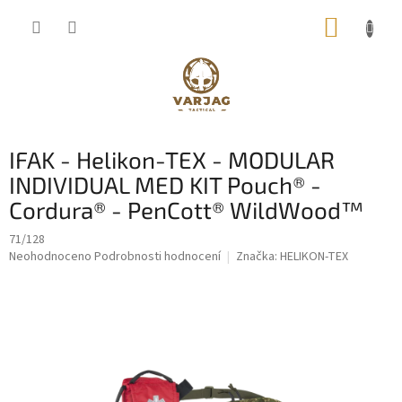
Přejít
NÁKUP
na
obsah
KOŠÍK
IFAK - Helikon-TEX - MODULAR
INDIVIDUAL MED KIT Pouch® -
Cordura® - PenCott® WildWood™
71/128
Průměrné
Neohodnoceno
Podrobnosti hodnocení
Značka:
HELIKON-TEX
hodnocení
produktu
je
0,0
z
5
hvězdiček.