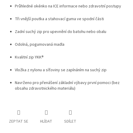
Průhledné okénko na ICE informace nebo zdravotní postupy
Tři vnější poutka a stahovací guma ve spodní části
Zadní suchý zip pro upevnění do batohu nebo obalu
Odolná, pogumovaná madla
Kvalitní zip YKK®
Vložka z nylonu a síťoviny se zapínáním na suchý zip
Navrženo pro přenášení základní výbavy první pomoci (bez
obsahu zdravotnického materiálu)
ZEPTAT SE
HLÍDAT
SDÍLET