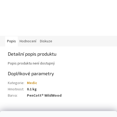
Popis
Hodnocení
Diskuze
Detailní popis produktu
Popis produktu není dostupný
Doplňkové parametry
Kategorie
:
Medic
Hmotnost
:
0.1 kg
Barva
:
PenCott® WildWood
Z