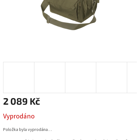
2 089 Kč
Měrná
Vyprodáno
cena:
Položka byla vyprodána…