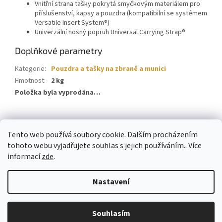
Vnitřní strana tašky pokrytá smyčkovým materiálem pro
příslušenství, kapsy a pouzdra (kompatibilní se systémem
Versatile Insert System®)
Univerzální nosný popruh Universal Carrying Strap®
Doplňkové parametry
Kategorie
:
Pouzdra a tašky na zbraně a munici
Hmotnost
:
2 kg
Položka byla vyprodána…
Z
á
Tento web používá soubory cookie. Dalším procházením
p
tohoto webu vyjadřujete souhlas s jejich používáním.. Více
a
informací
zde
.
t
í
Nastavení
Vytvořil Shoptet
Souhlasím
Copyright 2026
Varjag Tactical
. Všechna práva vyhrazena.