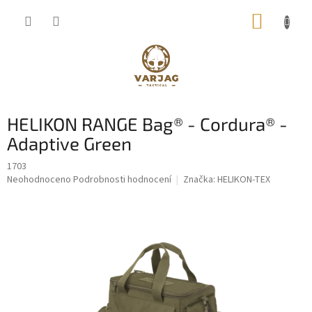
Přejít
NÁKUP
na
obsah
KOŠÍK
HELIKON RANGE Bag® - Cordura® -
Adaptive Green
1703
Průměrné
Neohodnoceno
Podrobnosti hodnocení
Značka:
HELIKON-TEX
hodnocení
produktu
je
0,0
z
5
hvězdiček.