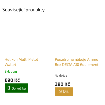
Související produkty
Helikon Multi Pistol
Pouzdro na náboje Ammo
Wallet
Box DELTA A10 Equipment
Skladem
Průměrné
Na dotaz
hodnocení
890 Kč
produktu
290 Kč
je
Do košíku
5,0
DETAIL
z
5
hvězdiček.