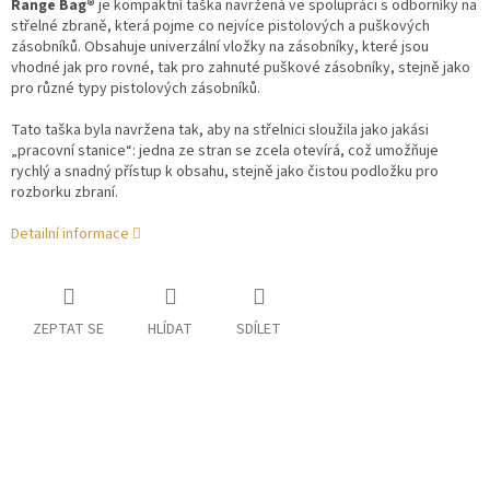
Range Bag®
je kompaktní taška navržená ve spolupráci s odborníky na
střelné zbraně, která pojme co nejvíce pistolových a puškových
zásobníků. Obsahuje univerzální vložky na zásobníky, které jsou
vhodné jak pro rovné, tak pro zahnuté puškové zásobníky, stejně jako
pro různé typy pistolových zásobníků.
Tato taška byla navržena tak, aby na střelnici sloužila jako jakási
„pracovní stanice“: jedna ze stran se zcela otevírá, což umožňuje
rychlý a snadný přístup k obsahu, stejně jako čistou podložku pro
rozborku zbraní.
Detailní informace
ZEPTAT SE
HLÍDAT
SDÍLET