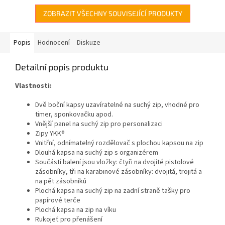
ZOBRAZIT VŠECHNY SOUVISEJÍCÍ PRODUKTY
Popis
Hodnocení
Diskuze
Detailní popis produktu
Vlastnosti:
Dvě boční kapsy uzavíratelné na suchý zip, vhodné pro
timer, sponkovačku apod.
Vnější panel na suchý zip pro personalizaci
Zipy YKK®
Vnitřní, odnímatelný rozdělovač s plochou kapsou na zip
Dlouhá kapsa na suchý zip s organizérem
Součástí balení jsou vložky: čtyři na dvojité pistolové
zásobníky, tři na karabinové zásobníky: dvojitá, trojitá a
na pět zásobníků
Plochá kapsa na suchý zip na zadní straně tašky pro
papírové terče
Plochá kapsa na zip na víku
Rukojeť pro přenášení