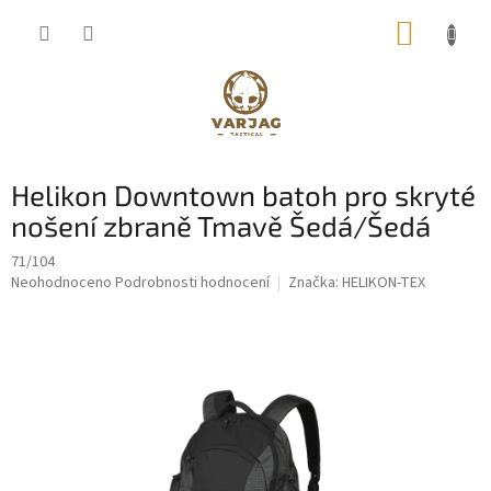
Přejít
NÁKUP
na
obsah
KOŠÍK
Helikon Downtown batoh pro skryté
nošení zbraně Tmavě Šedá/Šedá
71/104
Průměrné
Neohodnoceno
Podrobnosti hodnocení
Značka:
HELIKON-TEX
hodnocení
produktu
je
0,0
z
5
hvězdiček.