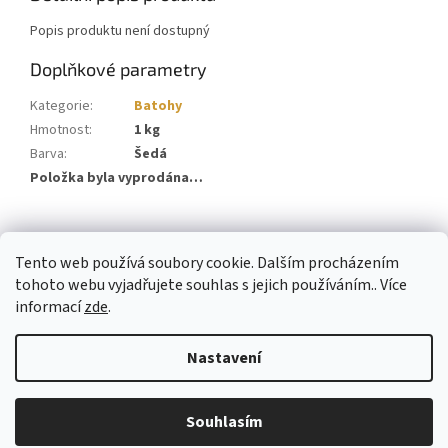
Popis produktu není dostupný
Doplňkové parametry
Kategorie
:
Batohy
Hmotnost
:
1 kg
Barva
:
Šedá
Položka byla vyprodána…
Z
á
Tento web používá soubory cookie. Dalším procházením
p
tohoto webu vyjadřujete souhlas s jejich používáním.. Více
a
informací
zde
.
t
í
Nastavení
Vytvořil Shoptet
Souhlasím
Copyright 2026
Varjag Tactical
. Všechna práva vyhrazena.