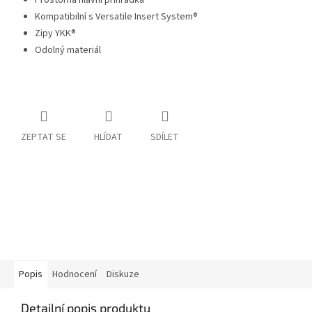
Prostorná hlavní přihrádka
Kompatibilní s Versatile Insert System®
Zipy YKK®
Odolný materiál
ZEPTAT SE
HLÍDAT
SDÍLET
Popis
Hodnocení
Diskuze
Detailní popis produktu