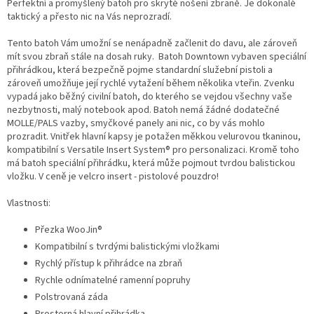
Perfektní a promyšlený batoh pro skryté nošení zbraně. Je dokonalé
taktický a přesto nic na Vás neprozradí.
Tento batoh Vám umožní se nenápadně začlenit do davu, ale zároveň
mít svou zbraň stále na dosah ruky. Batoh Downtown vybaven speciální
přihrádkou, která bezpečně pojme standardní služební pistoli a
zároveň umožňuje její rychlé vytažení během několika vteřin. Zvenku
vypadá jako běžný civilní batoh, do kterého se vejdou všechny vaše
nezbytnosti, malý notebook apod. Batoh nemá žádné dodatečné
MOLLE/PALS vazby, smyčkové panely ani nic, co by vás mohlo
prozradit. Vnitřek hlavní kapsy je potažen měkkou velurovou tkaninou,
kompatibilní s Versatile Insert System® pro personalizaci. Kromě toho
má batoh speciální přihrádku, která může pojmout tvrdou balistickou
vložku. V ceně je velcro insert - pistolové pouzdro!
Vlastnosti:
Přezka WooJin®
Kompatibilní s tvrdými balistickými vložkami
Rychlý přístup k přihrádce na zbraň
Rychle odnímatelné ramenní popruhy
Polstrovaná záda