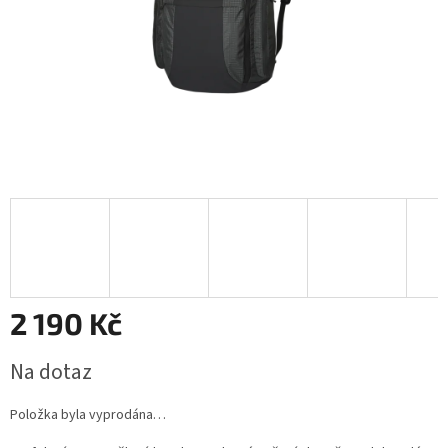
2 190 Kč
Měrná
Na dotaz
cena:
Položka byla vyprodána…